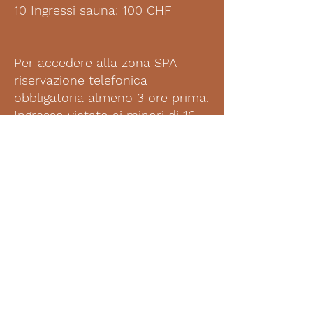
10 Ingressi sauna: 100 CHF
Per accedere alla zona SPA
riservazione telefonica
obbligatoria almeno 3 ore prima.
Ingresso vietato ai minori di 16
anni.
I SERVIZI
SAUNA
Read More